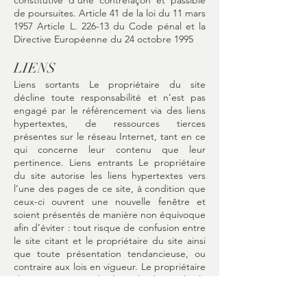
constitutive d’une contrefaçon et passible
de poursuites. Article 41 de la loi du 11 mars
1957 Article L. 226-13 du Code pénal et la
Directive Européenne du 24 octobre 1995
LIENS
Liens sortants Le propriétaire du site
décline toute responsabilité et n’est pas
engagé par le référencement via des liens
hypertextes, de ressources tierces
présentes sur le réseau Internet, tant en ce
qui concerne leur contenu que leur
pertinence. Liens entrants Le propriétaire
du site autorise les liens hypertextes vers
l’une des pages de ce site, à condition que
ceux-ci ouvrent une nouvelle fenêtre et
soient présentés de manière non équivoque
afin d’éviter : tout risque de confusion entre
le site citant et le propriétaire du site ainsi
que toute présentation tendancieuse, ou
contraire aux lois en vigueur. Le propriétaire
du site se réserve le droit de demander la
suppression d’un lien s’il estime que le site
source ne respecte pas les règles ainsi